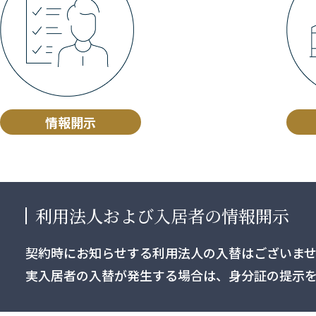
情報開示
利用法⼈および⼊居者の情報開⽰
契約時にお知らせする利用法⼈の⼊替はございま
実⼊居者の⼊替が発生する場合は、⾝分証の提⽰を