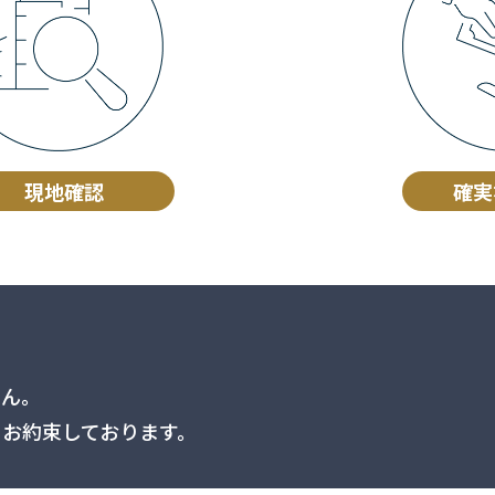
現地確認
確実
せん。
お約束しております。